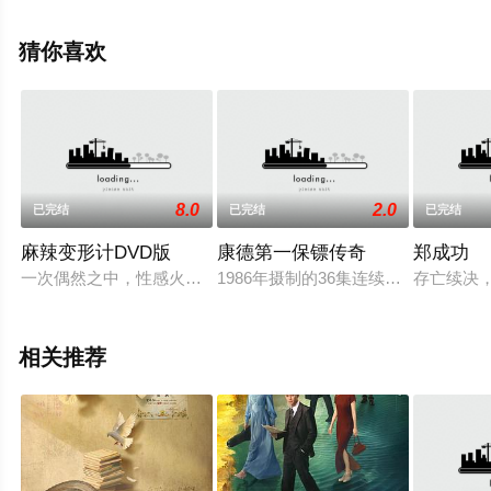
信息可移步至豆瓣电视剧、电视猫或剧情网等平台了解。
猜你喜欢
8.0
2.0
已完结
已完结
已完结
麻辣变形计DVD版
康德第一保镖传奇
郑成功
一次偶然之中，性感火辣的关小迪（迪丽热巴 饰）进入了保镖培
1986年摄制的36集连续剧。描写伪
存亡续决
相关推荐