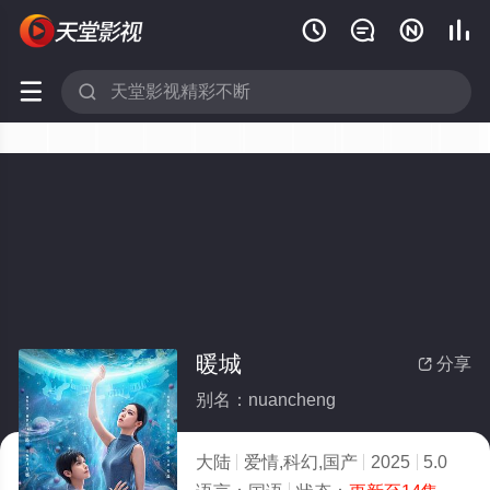






暖城
分享

别名：nuancheng
大陆
爱情,科幻,国产
2025
5.0