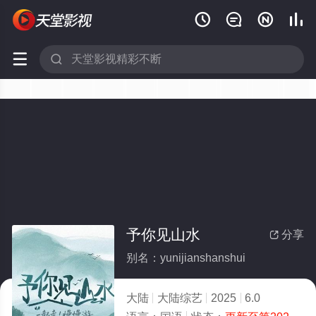






予你见山水
分享

别名：yunijianshanshui
大陆
大陆综艺
2025
6.0