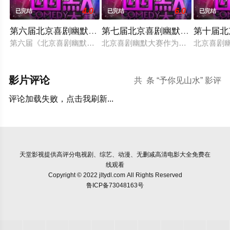
4.0
6.0
已完结
已完结
已完结
第六届北京喜剧幽默大赛
第七届北京喜剧幽默大赛
第十届北
第六届《北京喜剧幽默大赛》颁奖典礼在京举行，孪生兄弟郭明
北京喜剧幽默大赛作为北京电视台的品
北京喜剧
影片评论
共
条 “予你见山水” 影评
评论加载失败，点击我刷新...
天堂影视
提供高评分电视剧、综艺、动漫、无删减高清电影大全免费在
线观看
Copyright © 2022 jltydl.com All Rights Reserved
鲁ICP备73048163号