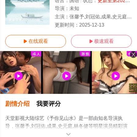
语言：
国语
状态：
更新至第20251213期
导演：
未知
主演：
张馨予,刘冠佑,成果,史元庭,林冬健
更新至第20251213期
更新时间：
2025-12-13
在线观看
极速观看


剧情介绍
我要评分
天堂影视大陆综艺《予你见山水》是一部由知名导演执
导，张馨予,刘冠佑,成果,史元庭,林冬健等明星演员精彩演
绎的大陆综艺，手机免费观看高清未删减完整版综艺节目
