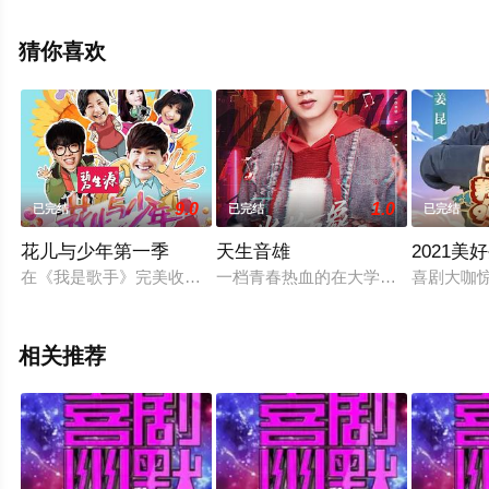
就上天堂电影网，更多相关信息可移步至豆瓣综艺、电视
猫或剧情网等平台了解。
猜你喜欢
9.0
1.0
已完结
已完结
已完结
花儿与少年第一季
天生音雄
2021美
在《我是歌手》完美收官后，湖南卫视强势打造全新接档节目—
一档青春热血的在大学生歌唱节目
喜剧大咖
相关推荐