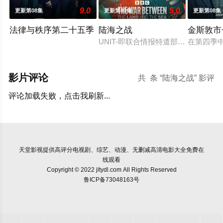
9.0
5.0
更新第08集
更新第03集
更新第08集
法律与秩序第二十五季
陆海之战
金斯敦市
UNIT-即联合情报特遣部队，在联
在第四季
影片评论
共
条 “陆海之战” 影评
评论加载失败，点击我刷新...
天堂影视
提供高评分电视剧、综艺、动漫、无删减高清电影大全免费在
线观看
Copyright © 2022 jltydl.com All Rights Reserved
鲁ICP备73048163号