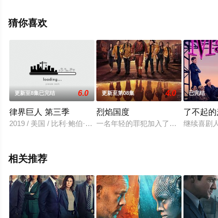
巴拉迪,乔治·罗宾森,弗朗西斯卡·科
尼,Mei,Mac,John,Addison,Shanice,Archer,曼普利特·巴
猜你喜欢
楚,Quanna,Luo,Masterson,Alex,Jaden,Lee等明星演员精彩
演绎的英国电视剧，手机免费观看高清未删减完整版电视
剧全集就上天堂电影网，更多相关信息可移步至豆瓣电视
剧、电视猫或剧情网等平台了解。
6.0
4.0
更新至8集已完结
更新至第08集
已完结
律界巨人 第三季
烈焰国度
了不起的
2019 / 美国 / 比利·鲍伯·松顿妮娜·阿里安达坦妮娅·雷蒙德黛安娜
一名年轻的罪犯加入了一个消防项目
继续喜剧人
相关推荐