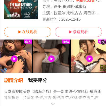
语言：
英语
状态：
更新第03集
- 免费在线观看
导演：
迪伦·霍姆斯·威廉斯
主演：
拉塞尔·托维,古古·姆巴塔-劳,柯林·麦克法兰,吉玛·雷德格里夫,鲁思·马德利,亚历山大・德弗伦特,帕特里克·巴拉迪,乔治·罗
更新第03集
更新时间：
2025-12-15
在线观看
极速观看


剧情介绍
我要评分
天堂影视欧美剧《陆海之战》是一部由迪伦·霍姆斯·威廉斯
导演执导，拉塞尔·托维,古古·姆巴塔-劳,柯林·麦克法兰,吉
玛·雷德格里夫,鲁思·马德利,亚历山大・德弗伦特,帕特里克·
