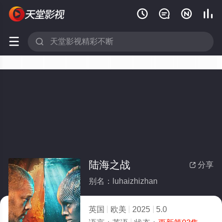






陆海之战
分享

别名：luhaizhizhan
英国
欧美
2025
5.0