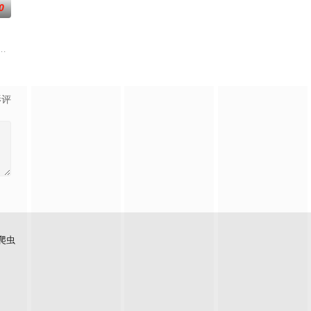
0
晨 饰）府中舞姬夕颜（刘念 饰
邪说。李木墩（来喜 饰）是雾城最好的木匠，精通古籍《鲁班秘术》，
影评
爬虫