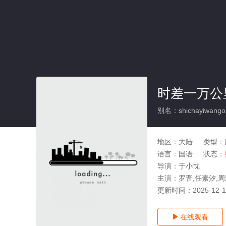
时差一万公
别名：shichayiwangon
地区：
大陆
类型：
语言：
国语
状态：
导演：
于小忱
主演：
罗晋,任素汐,周
更新时间：
2025-12-
在线观看
