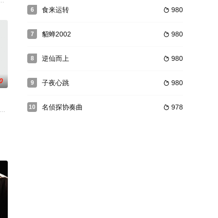
暖心治愈故事。五个性格迥异的人
日，在一场盛大的派对中，张鹏的前女友们联起手来想要向他寻仇，使得
食来运转
980
6

貂蝉2002
980
7

逆仙而上
980
8

0
子夜心跳
980
9

名侦探协奏曲
978
10

闻时事融入剧中，不强求故事的离奇
云南宁蒗彝族自治县支教的优秀教师群体的真实事迹改编，讲述20世