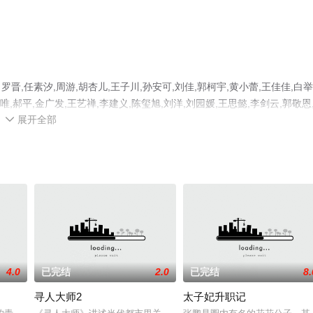
任素汐,周游,胡杏儿,王子川,孙安可,刘佳,郭柯宇,黄小蕾,王佳佳,白举
韦唯,郝平,金广发,王艺禅,李建义,陈玺旭,刘洋,刘园媛,王思懿,李剑云,郭敬恩
展开全部
波,钟卫华,岳昊等明星演员精彩演绎的大陆电视剧，手机免费观看高清未删减

电视剧、电视猫或剧情网等平台了解。
4.0
已完结
2.0
已完结
8.
寻人大师2
太子妃升职记