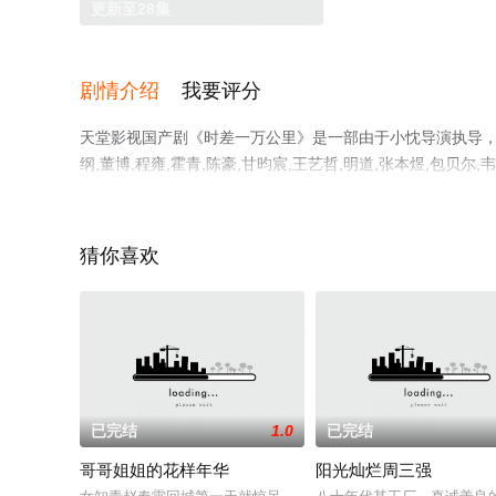
更新至28集
剧情介绍
我要评分
天堂影视国产剧《时差一万公里》是一部由于小忱导演执导，罗晋,
纲,董博,程雍,霍青,陈豪,甘昀宸,王艺哲,明道,张本煜,包贝尔,
晓依,闫肃,狄志杰,王妍之,张晓谦,段晓薇,田淼,贺彬,韦奕
版电视剧全集就上天堂电影网，更多相关信息可移步至豆瓣
猜你喜欢
已完结
1.0
已完结
哥哥姐姐的花样年华
阳光灿烂周三强