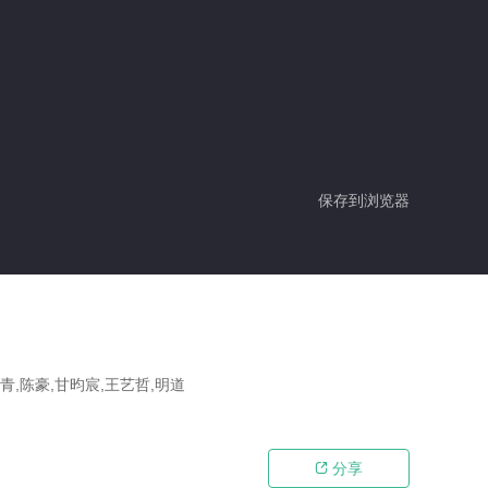
保存到浏览器
霍青,陈豪,甘昀宸,王艺哲,明道
分享
