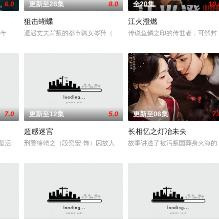
6.0
更新至28集
8.0
全20集
10.
狙击蝴蝶
江火澄燃
，做任何事情都比别人优秀，大学毕业后
45年澳门“孤岛”时期的抗战风云故事。1941年12月香港沦陷
遭遇丈夫背叛的都市飒女岑矜（陈妍希 饰），在人生至暗时刻收到山
传说鱼鳞之印的传世者，可解封
7.0
更新至12集
5.0
更新至06集
7.
超感迷宫
长相忆之灯冶未央
十年。此时长安城暗卫势力根深蒂固，各
前是活在蜜罐里的妹妹，靳朝（何与 饰）是天之骄子的哥哥。那年父母离婚
刑警徐靖之（段奕宏 饰）因故人案中的疑点陷入心结，自请离队深造
故事讲述了被污叛国葬身火海的