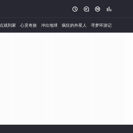




点就到家
心灵奇旅
冲出地球
疯狂的外星人
寻梦环游记