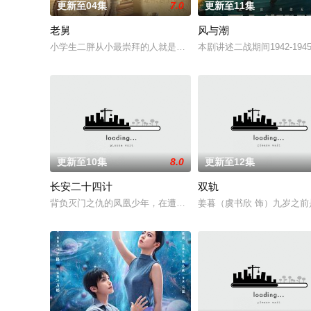
更新至04集
7.0
更新至11集
老舅
风与潮
小学生二胖从小最崇拜的人就是自己的老舅，老舅从小天资聪颖
本剧讲述二战期间1942-19
更新至10集
8.0
更新至12集
长安二十四计
双轨
背负灭门之仇的凤凰少年，在遭遇巨变后改名换姓谢淮安，潜伏
姜暮（虞书欣 饰）九岁之