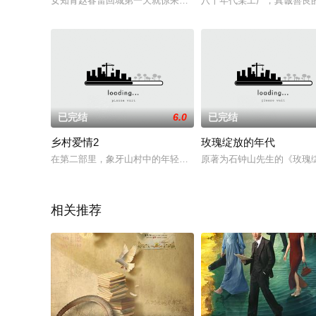
女知青赵春雷回城第一天就惊呆了，父亲突然去世，素未谋面的
八十年代某工厂，真诚善良
已完结
6.0
已完结
乡村爱情2
玫瑰绽放的年代
在第二部里，象牙山村中的年轻人们找到了各自事业的方向，不
原著为石钟山先生的《玫瑰
相关推荐