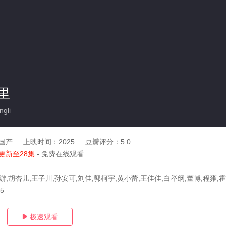
里
gli
国产
上映时间：
2025
豆瓣评分：
5.0
更新至28集
- 免费在线观看
游,胡杏儿,王子川,孙安可,刘佳,郭柯宇,黄小蕾,王佳佳,白举纲,董博,程雍,
15
极速观看
