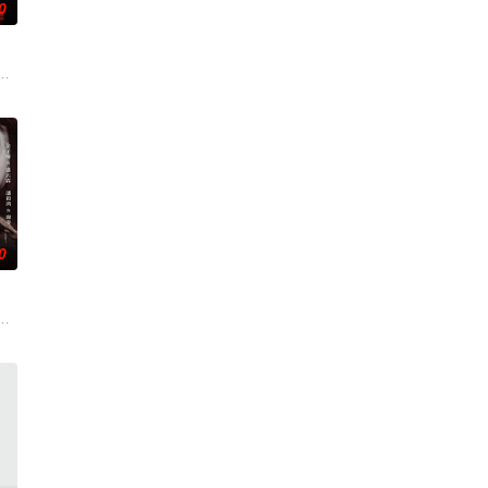
0
村少年李雾（周柯宇 饰）的求助
冥鱼至宝，问鼎天下。炎迦部族世代隐居，秘守宝藏。炎迦部巫祝洛燃在
0
，十年后自认放下心结的他重归一
陈朝摄政长公主盛云霖重生复仇的故事，重活一世，她以盛家三小姐云霏