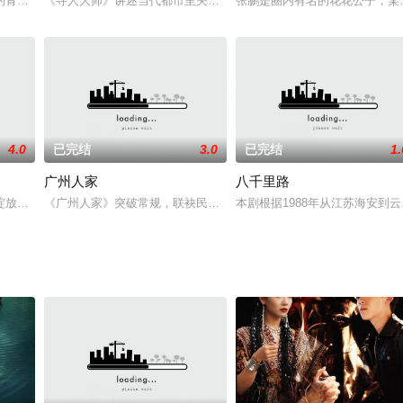
继母刘凤英带着三个孩子成了家里的新主
的青年工人周三强与从小玩到大的朋友孙志明情同手足。讲义气的他使计让志
《寻⼈大师》讲述当代都市⾥关于“寻找爱、再寻找到真实的自己”的
张鹏是圈内有名的花花公子，某
4.0
已完结
3.0
已完结
1.
广州人家
八千里路
过他们的爱情却有一波三折。王小蒙（王
绽放的年代》本片讲述的是十七岁的抗联女战士柳芍药双亲都被日寇杀害，为
《广州人家》突破常规，联袂民生新闻《今日报道》捆绑播出，把新
本剧根据1988年从江苏海安到