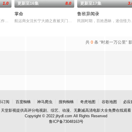
1.0
更新至16集
8.0
更新至17集
3.
掌命
鲁班异闻录
缠的情感、职场修罗场同时上线。
列馆工作人员小金在整理史料时，发现这段历史的记录残缺不全，为寻找真
航运商女沈长宁大婚之夜被灭门沉江，却奇迹般重生为都督裴煜（于轩
民国时期，百姓愚昧，迷信怪力
共
0
条 “时差一万公里” 
S订阅
百度蜘蛛
神马爬虫
搜狗蜘蛛
奇虎地图
谷歌地图
必应
天堂影视
提供高评分电视剧、综艺、动漫、无删减高清电影大全免费在线观看
Copyright © 2022 jltydl.com All Rights Reserved
鲁ICP备73048163号