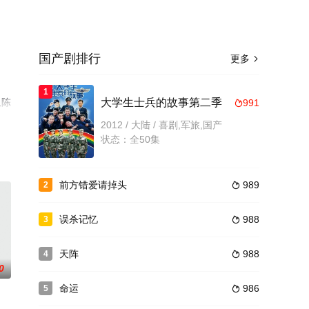
国产剧排行
更多

1
,陈
大学生士兵的故事第二季
991

完整
2012 / 大陆 / 喜剧,军旅,国产
状态：全50集
前方错爱请掉头
989
2

误杀记忆
988
3

天阵
988
4

0
命运
986
5
