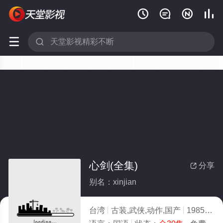






心剑(全集)
分享

别名：xinjian
台湾
古装,武侠,动作,国产
1985
2.0