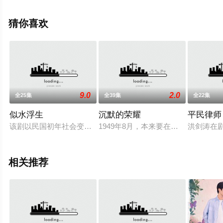
整版电视剧全集就上天堂电影网，更多相关信息可移步至
豆瓣电视剧、电视猫或剧情网等平台了解。
猜你喜欢
9.0
2.0
全25集
全39集
全22集
似水浮生
沉默的荣耀
平民律师
该剧以民国初年社会变革为背景，围绕争夺国宝玉鼎的主线展开
1949年8月，本来要在福州迎接解
洪剑涛在
相关推荐