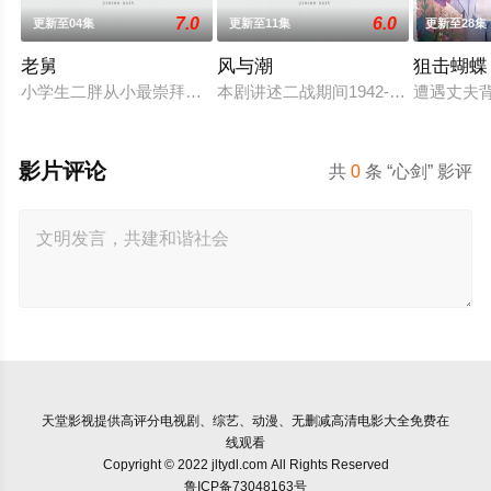
7.0
6.0
更新至04集
更新至11集
更新至28集
老舅
风与潮
狙击蝴蝶
小学生二胖从小最崇拜的人就是自己的老舅，老舅从小天资聪颖
本剧讲述二战期间1942-1945年澳门
遭遇丈夫
影片评论
共
0
条 “心剑” 影评
天堂影视
提供高评分电视剧、综艺、动漫、无删减高清电影大全免费在
线观看
Copyright © 2022 jltydl.com All Rights Reserved
鲁ICP备73048163号