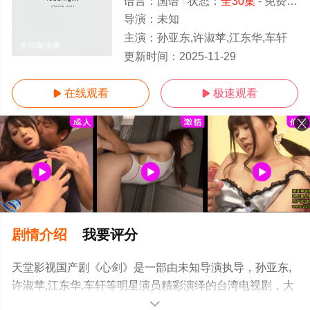
语言：
国语
状态：
全30集
- 免费在线观看
导演：
未知
主演：
孙亚东,许淑苹,江东华,车轩
全30集/全集
更新时间：
2025-11-29
在线观看
极速观看


剧情介绍
我要评分
天堂影视国产剧《心剑》是一部由未知导演执导，孙亚东,
许淑苹,江东华,车轩等明星演员精彩演绎的台湾电视剧，大
结局剧情已揭晓（全30集），手机免费观看高清未删减完
