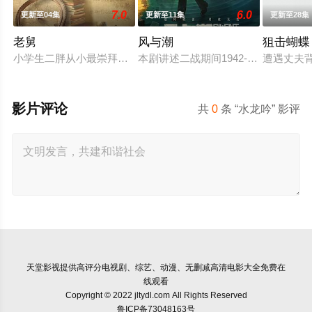
7.0
6.0
更新至04集
更新至11集
更新至28集
老舅
风与潮
狙击蝴蝶
小学生二胖从小最崇拜的人就是自己的老舅，老舅从小天资聪颖
本剧讲述二战期间1942-1945年澳门
遭遇丈夫
影片评论
共
0
条 “水龙吟” 影评
天堂影视
提供高评分电视剧、综艺、动漫、无删减高清电影大全免费在
线观看
Copyright © 2022 jltydl.com All Rights Reserved
鲁ICP备73048163号