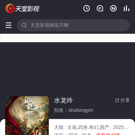






水龙吟
分享

别名：shuilongyin
大陆
古装,武侠,奇幻,国产
2025
2.0