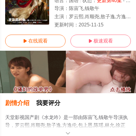
语言：
国语
状态：
更新第40集
- 免费在线观看
导演：
陈宙飞,钱敬午
主演：
罗云熙,肖顺尧,敖子逸,方逸伦,包上恩,陈瑶,林允,徐正溪,王以纶,谢彬彬,姜贞羽,白澍,李家豪,杨仕泽,常华森,夏之光,张芷
更新第40集
更新时间：
2025-11-15
在线观看
极速观看


剧情介绍
我要评分
天堂影视国产剧《水龙吟》是一部由陈宙飞,钱敬午导演执
导，罗云熙,肖顺尧,敖子逸,方逸伦,包上恩,陈瑶,林允,徐正
溪,王以纶,谢彬彬,姜贞羽,白澍,李家豪,杨仕泽,常华森,夏之
