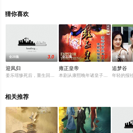
光,张芷溪,王驾麟,娃尔,欧米德,圻夏夏,邱心志,张峻宁,王子
睿,修庆,崔鹏,卢星宇,刘昱晗,张垒,陈博豪,杜雨宸,侯桐江,李
猜你喜欢
菲,李奕臻,白海涛,赵诗意,艾米,李沐妍,钟雷,薛八一,邓孝慈,
邓靖弘,钟鸣,王一钧,穆乐恩,程涛,王泊文,秦晓轩,于散·阿巴
拜科日,贾宗超,王柏安等明星演员精彩演绎的大陆电视剧，
手机免费观看高清未删减完整版电视剧全集就上天堂电影
网，更多相关信息可移步至豆瓣电视剧、电视猫或剧情网
3.0
3.0
全28集
全31集
全20集
等平台了解。
迎凤归
雍正皇帝
追梦谷
姜乐瑶惨死后，重生回到了嫁入宁府的前一夜!她的闰蜜乡野丫头
本剧从康熙晚年诸皇子争宠夺位写起
年轻的报
相关推荐