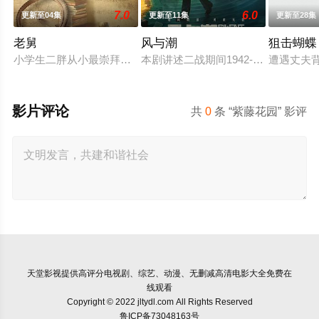
7.0
6.0
更新至04集
更新至11集
更新至28集
老舅
风与潮
狙击蝴蝶
小学生二胖从小最崇拜的人就是自己的老舅，老舅从小天资聪颖
本剧讲述二战期间1942-1945年澳门
遭遇丈夫
影片评论
共
0
条 “紫藤花园” 影评
天堂影视
提供高评分电视剧、综艺、动漫、无删减高清电影大全免费在
线观看
Copyright © 2022 jltydl.com All Rights Reserved
鲁ICP备73048163号