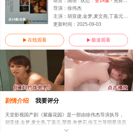
语言：
国语
状态：
全14集
- 免费在线观看
导演：
徐伟杰
主演：
胡亚捷,金梦,麦文燕,丁嘉元,荣蓉,奇梦石,徐玉兰
全14集/全集
更新时间：
2025-09-03
在线观看
极速观看


剧情介绍
我要评分
天堂影视国产剧《紫藤花园》是一部由徐伟杰导演执导，
胡亚捷,金梦,麦文燕,丁嘉元,荣蓉,奇梦石,徐玉兰等明星演员
精彩演绎的大陆电视剧，大结局剧情已揭晓（全14集），
