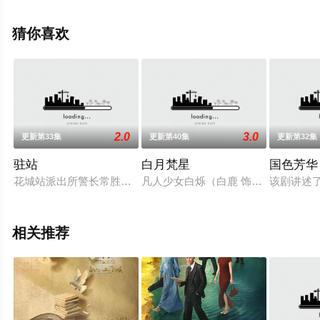
手机免费观看高清未删减完整版电视剧全集就上天堂电影
网，更多相关信息可移步至豆瓣电视剧、电视猫或剧情网
猜你喜欢
等平台了解。
2.0
3.0
更新第33集
更新第40集
更新第32集
驻站
白月梵星
国色芳华
花城站派出所警长常胜正面临着事业与生活的双重危机：在升副
凡人少女白烁（白鹿 饰）自小寻仙问
该剧讲述
相关推荐