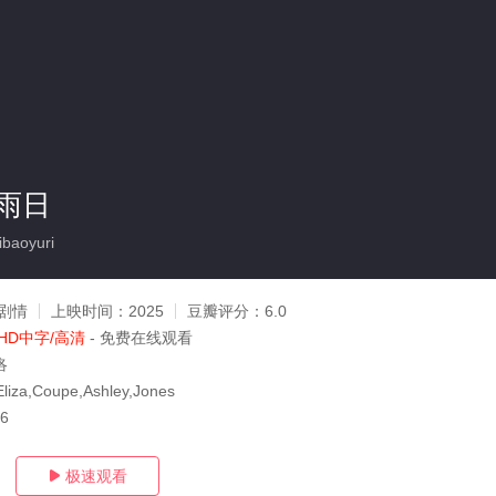
雨日
baoyuri
剧情
上映时间：
2025
豆瓣评分：
6.0
HD中字/高清
- 免费在线观看
洛
Eliza,Coupe,Ashley,Jones
06
极速观看
