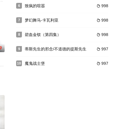
，李昊对她一见钟情，本想用歌声打
美国画家爱德华bull;霍普的13幅绝世名画构成了美国社会历
致疯的喧嚣
998
6

梦幻舞马-卡瓦利亚
998
7

碧血金钗（第四集）
998
8

0
蒂斯先生的邪念/不道德的提斯先生
997
9

魔鬼战士堡
997
10

声骤响，同伴接连遇害，猜忌在人群
尔·华盛顿 Denzel Washington 饰）当年