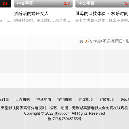
2.0
中文字幕
1.0
中文字幕
5.
酒醉后的端庄女人
继母的口技体验 ～极乐时间
困在自己身体的监狱里，玛丽唯一的交流
ir marriage begin
她身材高挑，举止端庄，总是害羞、安静、内敛，让人难以接近。我
随着丈夫越来越忙，经常不在家
共
0
条 “相逢不是暴雨日” 
S订阅
百度蜘蛛
神马爬虫
搜狗蜘蛛
奇虎地图
谷歌地图
必应
天堂影视
提供高评分电视剧、综艺、动漫、无删减高清电影大全免费在线观看
Copyright © 2022 jltydl.com All Rights Reserved
鲁ICP备73048163号