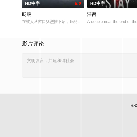
HD中字
8.0
HD中字
眨眼
滞留
在被人从窗口猛烈推下后，玛丽在医院醒来，几乎完全瘫痪。被
A couple near the end of the
影片评论
RS