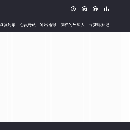




点就到家
心灵奇旅
冲出地球
疯狂的外星人
寻梦环游记