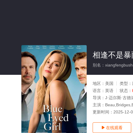
相逢不是暴
别名：xiangfengbushi
地区：
美国
类型：
语言：
英语
状态：
导演：
J·迈尔斯·古德
主演：
Beau,Bridges,
更新时间：
2025-12-
在线观看
