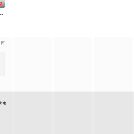
0
～
不知道她在想什么，但这恰恰是我觉
，孤独的继母便独自在浴室里自慰，却被继子耕平撞见。耕平被继母的淫
影评
爬虫