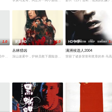
视台《蒙古达人秀》的比赛。他的父亲
李昊与龙哥、阿正开一间小酒馆。一个女孩的出现改变了平静的酒吧
影片《13个雪莉：现实的幻象》用
1.0
更新HD
6.0
HD中字
3.
丛林猎凶
满洲候选人2004
和当地冰球小组组织的年度庆
中可算是功成名就，可悲的是，在2008年1月22日，这名被新加入到
深山迷雾中，护林员救下遇险游客，却陷入连环袭击的致命迷局。枪
荣获了诸多荣誉和奖章的本·马高（丹泽