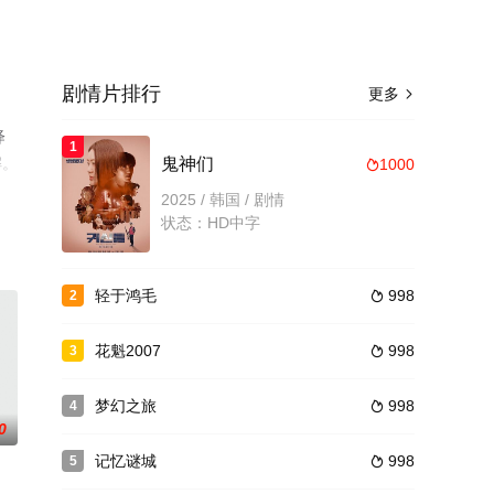
剧情片排行
更多

绎
1
解。
鬼神们
1000

2025 / 韩国 / 剧情
状态：HD中字
轻于鸿毛
998
2

花魁2007
998
3

梦幻之旅
998
4

0
记忆谜城
998
5
