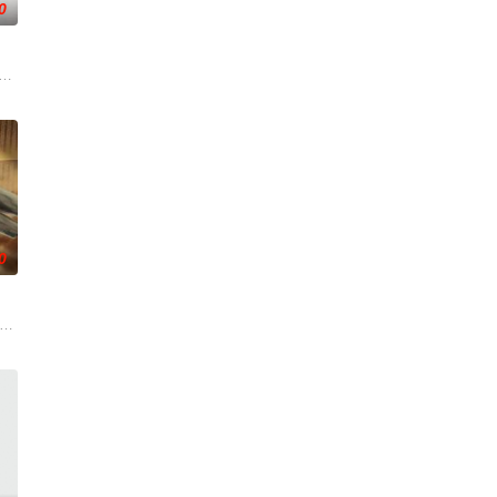
0
ei Bondarchuk 饰）是骁勇善战的大将军，元老
0
斯蒂来自美国西弗吉尼亚州小镇
 crumbles