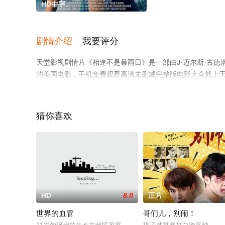
HD中字
剧情介绍
我要评分
天堂影视剧情片《相逢不是暴雨日》是一部由J·迈尔斯·古德洛导演执导，Be
的美国电影，手机免费观看高清未删减完整版电影大全就上
猜你喜欢
HD
8.0
正片
世界的血管
哥们儿，别闹！