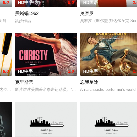
9.0
HD中字
9.0
HD国语
2.
黑蜥蜴1962
奥赛罗
她的欲望也开始滋生。她就这样日复一日
策划师，由于行业低迷，她的公司面临破产。她竭尽全力从一家大型贷款机构
乱步作品
奥赛罗（谢尔盖·邦达尔丘克 Serg
8.0
HD中字
2.0
HD中字
2.
克里斯蒂
忘我星途
诚（佐分利信 饰）势均力敌，维持着
这位1970年代科隆音乐场景的青少年守护神，为了组织历史上最伟大的
影片讲述美国著名拳击运动员、“女洛奇”克里斯蒂·马丁的故事。克里
A narcissistic performer's world