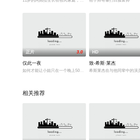
11岁的阿姆拉生长在牧民家庭，他非常喜欢唱歌，一心想参加电
痞子帅哥暴打白脸富帅
正片
3.0
HD
仅此一夜
致-希斯·莱杰
如何才能让小姐只在一个晚上50000美元？......一旦安妮偷听
希斯莱杰在与他同辈中的演员
相关推荐