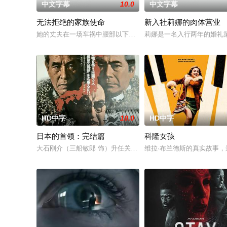
中文字幕
10.0
中文字幕
无法拒绝的家族使命
新入社莉娜的肉体营业
她的丈夫在一场车祸中腰部以下瘫痪，他们的性生活戛然而止，
莉娜是一名入行两年的婚礼
HD中字
10.0
HD中字
日本的首领：完结篇
科隆女孩
大石刚介（三船敏郎 饰）升任关东同盟理事长，与中岛组佐仓一
维拉·布兰德斯的真实故事，