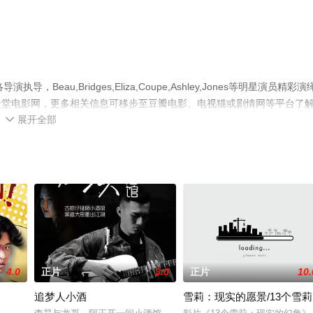
au,Bridges,Eliza,Coupe,Ashley,Jones等明星演员精彩演
天堂电影网，更多相关信息可移步至豆瓣电影、电视猫或剧情网等平台了
展开全部

4.0
正片
3.0
正片
10.
追梦人小酒
雪莉：现实的愿景/13个雪莉