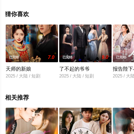
全集就上天堂电影网，更多相关信息可移步至豆瓣电视
剧、电视猫或剧情网等平台了解。
猜你喜欢
7.0
9.0
已完结
已完结
已完结
天师的新娘
了不起的爷爷
报告陛下
2025 / 大陆 / 短剧
2025 / 大陆 / 短剧
2025 / 大
相关推荐