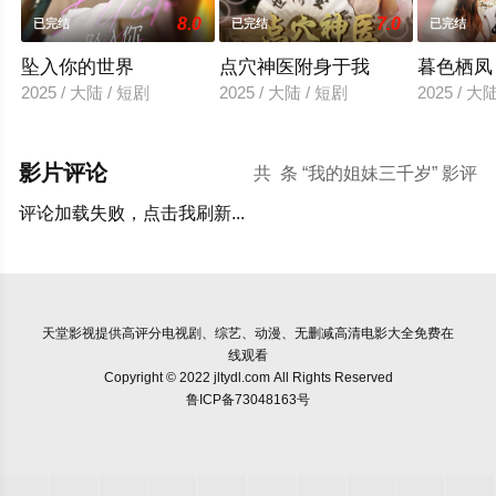
8.0
7.0
已完结
已完结
已完结
坠入你的世界
点穴神医附身于我
暮色栖凤
2025 / 大陆 / 短剧
2025 / 大陆 / 短剧
2025 / 大
影片评论
共
条 “我的姐妹三千岁” 影评
评论加载失败，点击我刷新...
天堂影视
提供高评分电视剧、综艺、动漫、无删减高清电影大全免费在
线观看
Copyright © 2022 jltydl.com All Rights Reserved
鲁ICP备73048163号