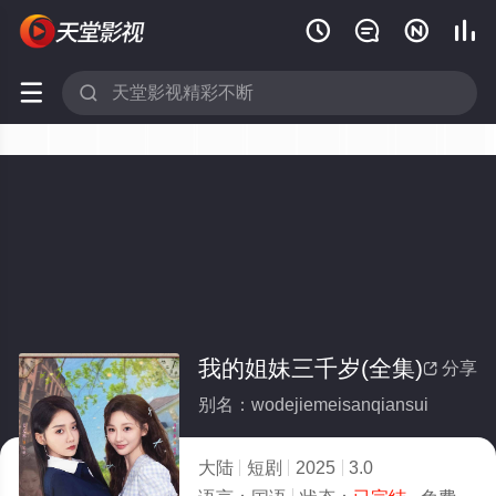






我的姐妹三千岁(全集)
分享

别名：wodejiemeisanqiansui
大陆
短剧
2025
3.0