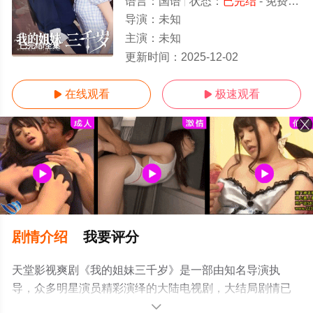
语言：
国语
状态：
已完结
- 免费在线观看
导演：
未知
主演：
未知
已完结/全集
更新时间：
2025-12-02
在线观看
极速观看


剧情介绍
我要评分
天堂影视爽剧《我的姐妹三千岁》是一部由知名导演执
导，众多明星演员精彩演绎的大陆电视剧，大结局剧情已
揭晓（已完结），手机免费观看高清未删减完整版电视剧
