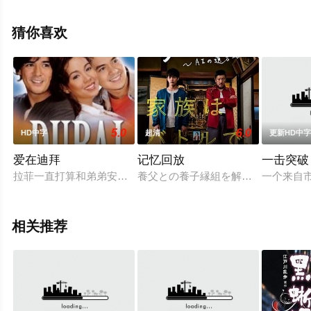
免费观看高清未删减完整版电影大全就上天堂电影网，更
多相关信息可移步至豆瓣电影、电视猫或剧情网等平台了
猜你喜欢
解。
5.0
6.0
HD中字
超清
更新HD中
爱在迪拜
记忆回放
一击突破
拉菲一直打算和弟弟安德鲁一起搬到加拿大，但兄弟俩喜欢上了
養父との養子縁組を解消しようと、
一个来自市
相关推荐