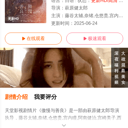
语言：
日语
状态：
更新HD/高清
- 免费在线观看
导演：
萩原健太郎
主演：
藤谷太辅,奈绪,仓悠贵,宫内瞳,阿南健治,宫崎美子,西田尚美,前田美波里
更新HD
更新时间：
2025-06-24
在线观看
极速观看


剧情介绍
我要评分
天堂影视剧情片《傲慢与善良》是一部由萩原健太郎导演
执导，藤谷太辅,奈绪,仓悠贵,宫内瞳,阿南健治,宫崎美子,西
田尚美,前田美波里等明星演员精彩演绎的日本电影，手机
