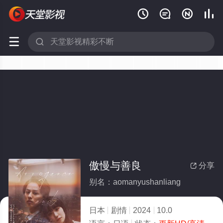






傲慢与善良
分享

别名：aomanyushanliang
日本
剧情
2024
10.0