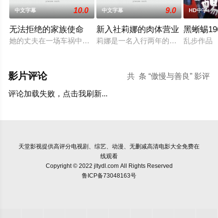
10.0
9.0
中文字幕
中文字幕
HD中字
无法拒绝的家族使命
新入社莉娜的肉体营业
黑蜥蜴19
她的丈夫在一场车祸中腰部以下瘫痪，他们的性生活戛然而止，
莉娜是一名入行两年的婚礼策划师，
乱步作品
影片评论
共
条 “傲慢与善良” 影评
评论加载失败，点击我刷新...
天堂影视
提供高评分电视剧、综艺、动漫、无删减高清电影大全免费在
线观看
Copyright © 2022 jltydl.com All Rights Reserved
鲁ICP备73048163号