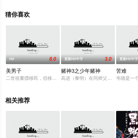
至豆瓣电影、电视猫或剧情网等平台了解。
猜你喜欢
8.0
3.0
HD
更新HD中字
更新HD中
美男子
赌神3之少年赌神
苦难
二世祖董骠移民，但移民局拒绝申请妻妾同住，向吴耀汉求助也
高进（黎明）在同师父千王靳能（钟景
韦德是一
相关推荐