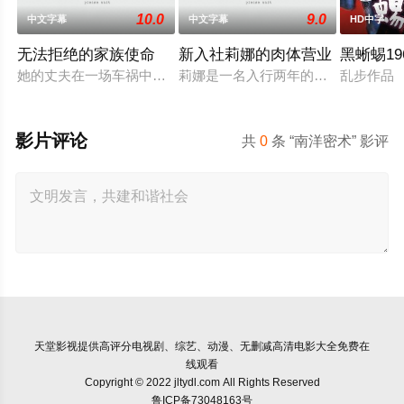
10.0
9.0
中文字幕
中文字幕
HD中字
无法拒绝的家族使命
新入社莉娜的肉体营业
黑蜥蜴19
她的丈夫在一场车祸中腰部以下瘫痪，他们的性生活戛然而止，
莉娜是一名入行两年的婚礼策划师，
乱步作品
影片评论
共
0
条 “南洋密术” 影评
天堂影视
提供高评分电视剧、综艺、动漫、无删减高清电影大全免费在
线观看
Copyright © 2022 jltydl.com All Rights Reserved
鲁ICP备73048163号