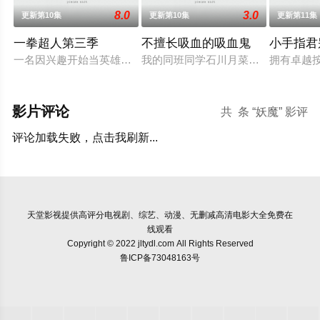
8.0
3.0
更新第10集
更新第10集
更新第11集
一拳超人第三季
不擅长吸血的吸血鬼
小手指君
一名因兴趣开始当英雄的男子埼玉。经过三年苦练，他获得了无
我的同班同学石川月菜是吸血鬼。帅
拥有卓越
影片评论
共
条 “妖魔” 影评
评论加载失败，点击我刷新...
天堂影视
提供高评分电视剧、综艺、动漫、无删减高清电影大全免费在
线观看
Copyright © 2022 jltydl.com All Rights Reserved
鲁ICP备73048163号