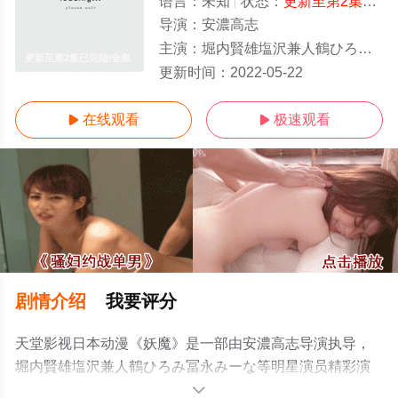
语言：
未知
状态：
更新至第2集已完结
导演：
安濃高志
主演：
堀内賢雄塩沢兼人鶴ひろみ冨永みーな
更新至第2集已完结/全集
更新时间：
2022-05-22
在线观看
极速观看


剧情介绍
我要评分
天堂影视日本动漫《妖魔》是一部由安濃高志导演执导，
堀内賢雄塩沢兼人鶴ひろみ冨永みーな等明星演员精彩演
绎的日本动漫，大结局剧情已揭晓（更新至第2集已完
