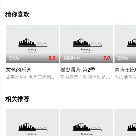
结），手机免费观看高清未删减完整版动漫全集就上天堂
电影网，更多相关信息可移步至豆瓣动漫、电视猫或剧情
猜你喜欢
网等平台了解。
8.0
7.0
已完结
更新至15集
已完结
灰色的乐园
摇曳露营 第2季
冒险王比
故事发生在名为三嶋崎的海边小镇之上，私立美滨学园中，来了一
室内露营△动画全集是电视动画《摇曳露营
黒の地平
相关推荐