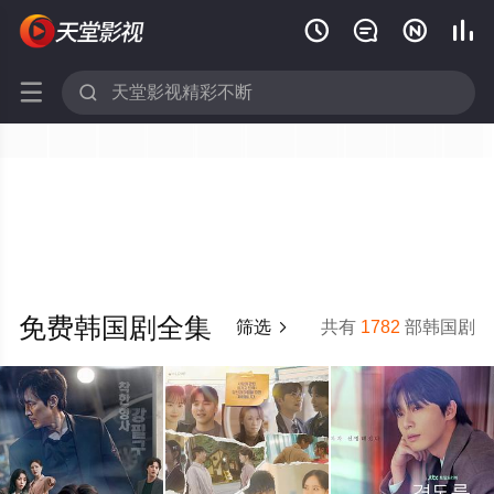






免费韩国剧全集
筛选
共有
1782
部韩国剧
