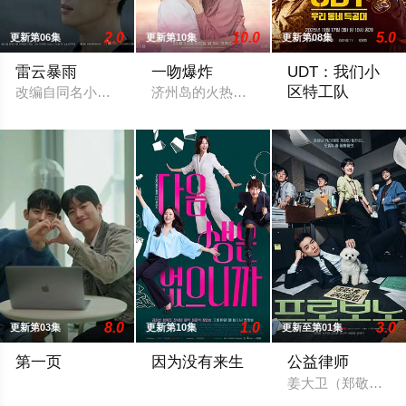
2.0
10.0
5.0
更新第06集
更新第10集
更新第08集
雷云暴雨
一吻爆炸
UDT：我们小
区特工队
改编自同名小说。
济州岛的火热暧昧戛然而止，直到命运让
讲述了不是为了保
8.0
1.0
3.0
更新第03集
更新第10集
更新至第01集
第一页
因为没有来生
公益律师
姜大卫（郑敬淏 