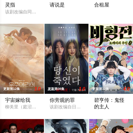
灵指
请说是
合租屋
该剧改编自同名网漫，讲述因为太在意周围人的眼光而无法诚实
3.0
1.0
4.0
更新第12集
更新第08集
更新第12集
宇宙嫁给我
你旁观的罪
碧亨传：鬼怪
的主人
柳美里（庭沼珉 饰）刚跟未婚夫金宇宙解除婚约，却意外中了豪华
该剧改编自日本小说《直美与加奈子》。