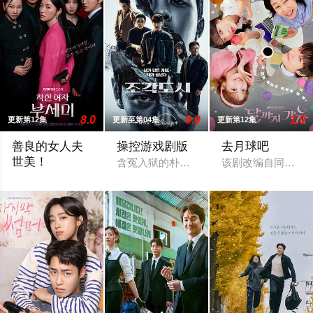
8.0
9.0
1.0
更新第12集
更新至第04集
更新第12集
善良的女人夫
操控游戏剧版
去月球吧
世美！
含冤入狱的朴台仲（池昌旭 饰）被无形黑
该剧改编自同名小
梦想着人生重启倒计时3个月，与身患绝症的财阀会长缔结契约婚