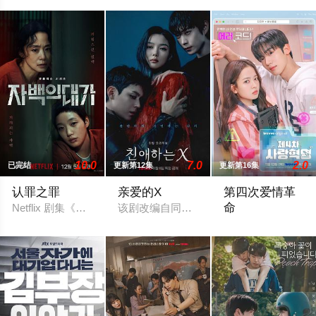
10.0
7.0
2.0
已完结
更新第12集
更新第16集
认罪之罪
亲爱的X
第四次爱情革
命
Netflix 剧集《认罪之罪》是一部悬疑惊悚剧，讲述了被指控谋
该剧改编自同名网络漫画《亲爱的 X》，
讲述了因"无根本"