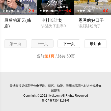
2.0
6.0
6.0
更新至第01集
更新第12集
更新第12集
最后的夏天(韩
申社长计划
恩秀的好日子
剧)
讲述为了胜率0%的处于悬崖边缘的人们，
该剧讲述为了赚取
讲述了“讨厌夏天”的女人和“每天都在等待夏天”的男人时隔两年
第一页
上一页
下一页
最后页
当前
第1页
/ 总共 50页
天堂影视
提供高评分电视剧、综艺、动漫、无删减高清电影大全免费在
线观看
Copyright © 2022 jltydl.com All Rights Reserved
鲁ICP备73048163号