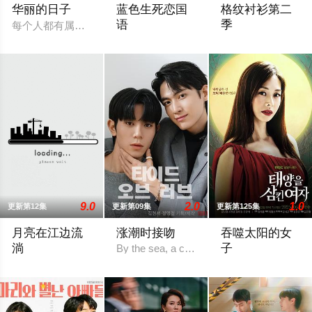
华丽的日子
蓝色生死恋国
格纹衬衫第二
语
季
每个人都有属于自己的辉煌岁月。无论是现在，过去，还是未来
允教授的妻子又生了一个小女孩，3岁的俊
9.0
2.0
1.0
更新第12集
更新第09集
更新第125集
月亮在江边流
涨潮时接吻
吞噬太阳的女
淌
子
By the sea, a contract binds two strangers
该剧是《秘密花园》的史剧版，2025年播出。
该剧讲述在被害者