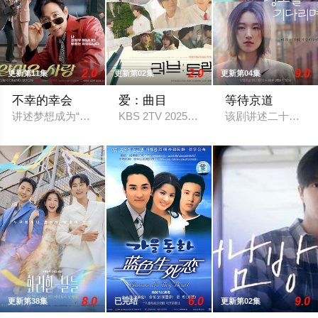
2.0
2.0
9.0
更新第11集
更新第02集
更新第04集
不幸的幸会
爱：曲目
等待京道
讲述梦想成为“爱情剧大师”、擅长侦探剧的国民演员林贤俊（李政
KBS 2TV 2025 年独幕剧企划《爱
该剧讲述二十岁二
8.0
6.0
9.0
更新第38集
已完结
更新第02集