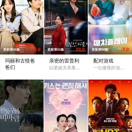
3.0
10.0
7.0
更新第45集
更新第55集
更新第06集
玛丽和古怪爸
亲密的雷普利
配对游戏
爸们
以婆媳关系重逢的母女“雷普利”为核心，
一位傲慢的顶级偶
该剧讲述了比血还浓，比金子更坚韧的奇怪家庭的诞生。